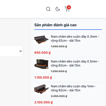
0
Sản phẩm đánh giá cao
Nam châm dẻo cuộn dầy 0.3mm -
Giá
Giá
rộng 62cm - dài 15m
gốc
hiện
1.050.000
₫
là:
tại
950.000
₫
1.050.000 ₫.
là:
950.000 ₫.
Nam châm dẻo cuộn dày 0.5mm -
Giá
Giá
rộng 62cm - dài 15m
gốc
hiện
1.250.000
₫
là:
tại
1.150.000
₫
1.250.000 ₫.
là:
1.150.000 ₫.
Nam châm dẻo cuộn dày 1mm -
Giá
Giá
rộng 62cm - dài 15m
gốc
hiện
2.250.000
₫
là:
tại
2.100.000
₫
2.250.000 ₫.
là: