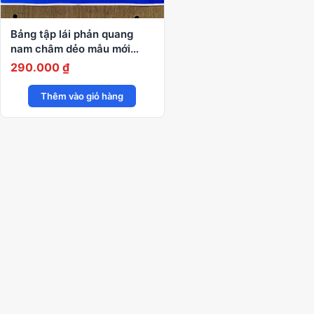
Bảng tập lái phản quang
nam châm dẻo mẫu mới
2026
290.000
₫
Thêm vào giỏ hàng