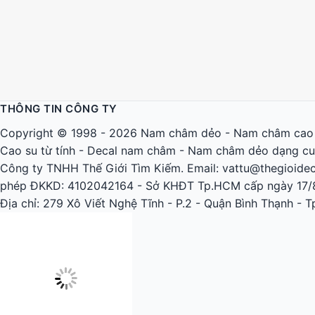
THÔNG TIN CÔNG TY
Copyright © 1998 - 2026
Nam châm dẻo
-
Nam châm cao
Cao su từ tính
-
Decal nam châm
-
Nam châm dẻo dạng c
Công ty TNHH Thế Giới Tìm Kiếm. Email: vattu@thegioidec
phép ĐKKD: 4102042164 - Sở KHĐT Tp.HCM cấp ngày 17/
Địa chỉ: 279 Xô Viết Nghệ Tĩnh - P.2 - Quận Bình Thạnh - 
Quý khách xem thêm:
Chính sách - Quy định chung