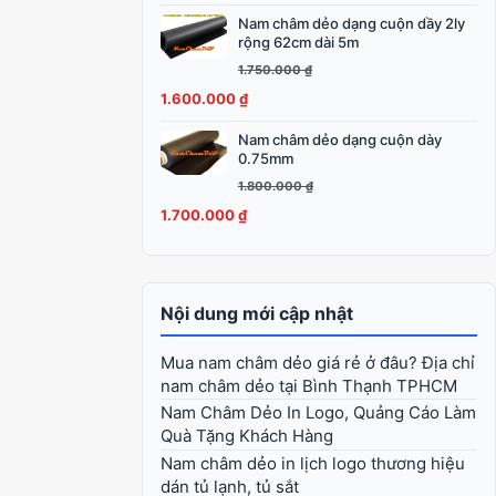
2.100.000 ₫.
Nam châm dẻo dạng cuộn dầy 2ly
Giá
Giá
rộng 62cm dài 5m
gốc
hiện
1.750.000
₫
là:
tại
1.600.000
₫
1.750.000 ₫.
là:
1.600.000 ₫.
Nam châm dẻo dạng cuộn dày
Giá
Giá
0.75mm
gốc
hiện
1.800.000
₫
là:
tại
1.700.000
₫
1.800.000 ₫.
là:
1.700.000 ₫.
Nội dung mới cập nhật
Mua nam châm dẻo giá rẻ ở đâu? Địa chỉ
nam châm dẻo tại Bình Thạnh TPHCM
Nam Châm Dẻo In Logo, Quảng Cáo Làm
Quà Tặng Khách Hàng
Nam châm dẻo in lịch logo thương hiệu
dán tủ lạnh, tủ sắt