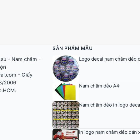
SẢN PHẨM MẪU
Logo decal nam châm dẻo dá
 su
-
Nam châm
-
uộn
al.com - Giấy
8/2006
Nam châm dẻo A4
Tp.HCM.
Nam châm dẻo in logo deca
In logo nam châm dẻo dán 