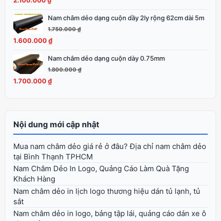
2.100.000
₫
2.250.000 ₫.
là:
Nam châm dẻo dạng cuộn dầy 2ly rộng 62cm dài 5m
Giá
Giá
2.100.000 ₫.
gốc
hiện
1.750.000
₫
là:
tại
1.600.000
₫
1.750.000 ₫.
là:
Nam châm dẻo dạng cuộn dày 0.75mm
Giá
Giá
1.600.000 ₫.
gốc
hiện
1.800.000
₫
là:
tại
1.700.000
₫
1.800.000 ₫.
là:
1.700.000 ₫.
Nội dung mới cập nhật
Mua nam châm dẻo giá rẻ ở đâu? Địa chỉ nam châm dẻo
tại Bình Thạnh TPHCM
Nam Châm Dẻo In Logo, Quảng Cáo Làm Quà Tặng
Khách Hàng
Nam châm dẻo in lịch logo thương hiệu dán tủ lạnh, tủ
sắt
Nam châm dẻo in logo, bảng tập lái, quảng cáo dán xe ô