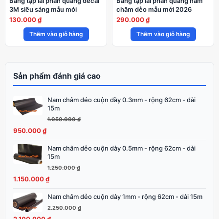
Bảng tập lái phản quang decal
Bảng tập lái phản quang nam
3M siêu sáng mẫu mới
châm dẻo mẫu mới 2026
130.000
₫
290.000
₫
Thêm vào giỏ hàng
Thêm vào giỏ hàng
Sản phẩm đánh giá cao
Nam châm dẻo cuộn dầy 0.3mm - rộng 62cm - dài
Giá
Giá
15m
gốc
hiện
1.050.000
₫
là:
tại
950.000
₫
1.050.000 ₫.
là:
950.000 ₫.
Nam châm dẻo cuộn dày 0.5mm - rộng 62cm - dài
Giá
Giá
15m
gốc
hiện
1.250.000
₫
là:
tại
1.150.000
₫
1.250.000 ₫.
là:
1.150.000 ₫.
Nam châm dẻo cuộn dày 1mm - rộng 62cm - dài 15m
Giá
Giá
gốc
hiện
2.250.000
₫
là:
tại