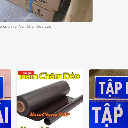
o cuộn tại NamChamDeo.com
Giảm giá!