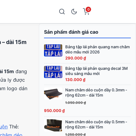
0
Sản phẩm đánh giá cao
 – dài 15m
Bảng tập lái phản quang nam châm
dẻo mẫu mới 2026
290.000
₫
Bảng tập lái phản quang decal 3M
ài 15m
đang
siêu sáng mẫu mới
ửa ly được
130.000
₫
làm logo dán
Nam châm dẻo cuộn dầy 0.3mm -
Giá
Giá
rộng 62cm - dài 15m
gốc
hiện
1.050.000
₫
0 ₫.
là:
tại
950.000
₫
1.050.000 ₫.
là:
950.000 ₫.
Nam châm dẻo cuộn dày 0.5mm -
Giá
Giá
uộn
Thẻ:
rộng 62cm - dài 15m
gốc
hiện
châm dẻo
1.250.000
₫