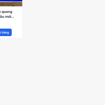
n quang
ẫu mới
ỏ hàng