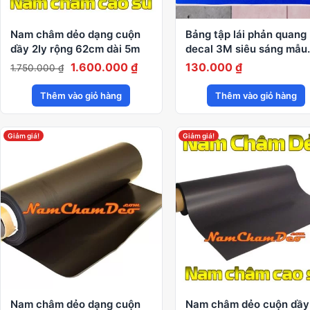
Nam châm dẻo dạng cuộn
Bảng tập lái phản quang
dầy 2ly rộng 62cm dài 5m
decal 3M siêu sáng mẫu
mới
Giá
Giá
1.600.000
₫
130.000
₫
1.750.000
₫
gốc
hiện
Thêm vào giỏ hàng
Thêm vào giỏ hàng
là:
tại
1.750.000 ₫.
là:
1.600.000 ₫.
Giảm giá!
Giảm giá!
Nam châm dẻo dạng cuộn
Nam châm dẻo cuộn dầy