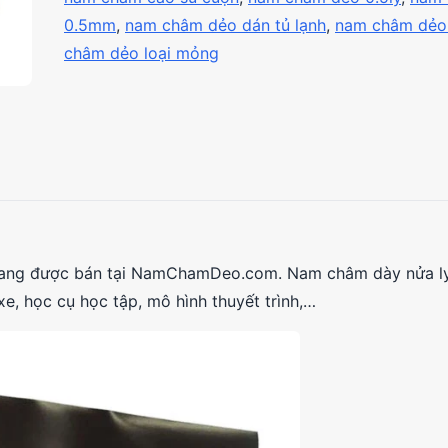
cuộn
0.5mm
,
nam châm dẻo dán tủ lạnh
,
nam châm dẻo
dày
châm dẻo loại mỏng
0.5mm
-
rộng
62cm
-
dài
15m
số
lượng
ng được bán tại NamChamDeo.com. Nam châm dày nửa l
xe, học cụ học tập, mô hình thuyết trình,…