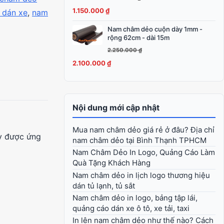
là:
tại
1.150.000
₫
 dán xe
,
nam
1.250.000 ₫.
là:
1.150.000 ₫.
Nam châm dẻo cuộn dày 1mm -
Giá
Giá
rộng 62cm - dài 15m
gốc
hiện
2.250.000
₫
là:
tại
2.100.000
₫
2.250.000 ₫.
là:
2.100.000 ₫.
Nội dung mới cập nhật
Mua nam châm dẻo giá rẻ ở đâu? Địa chỉ
y được ứng
nam châm dẻo tại Bình Thạnh TPHCM
Nam Châm Dẻo In Logo, Quảng Cáo Làm
Quà Tặng Khách Hàng
Nam châm dẻo in lịch logo thương hiệu
dán tủ lạnh, tủ sắt
Nam châm dẻo in logo, bảng tập lái,
quảng cáo dán xe ô tô, xe tải, taxi
In lên nam châm dẻo như thế nào? Cách