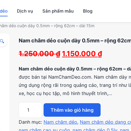
dẻo
Dịch vụ
Sản phẩm mẫu
Blog
hâm dẻo cuộn dày 0.5mm – rộng 62cm – dài 15m
Nam châm dẻo cuộn dày 0.5mm – rộng 62cm
🔍
Giá
Giá
1.250.000
₫
1.150.000
₫
gốc
hiện
Nam châm dẻo cuộn dày 0.5mm – rộng 62cm – d
là:
tại
được bán tại NamChamDeo.com. Nam châm dày n
ứng dụng rộng rãi trong quảng cáo, trang trí như 
1.250.000 ₫.
là:
xe, học cụ học tập, mô hình thuyết trình,…
1.150.00
Thêm vào giỏ hàng
Nam
châm
Danh mục:
Nam châm dẻo
,
Nam châm dẻo dạng c
dẻo
nam châm cao su cuộn
,
nam châm dẻo 0.5ly
,
nam 