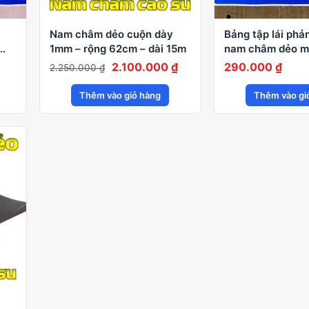
Nam châm dẻo cuộn dày
Bảng tập lái phả
1mm – rộng 62cm – dài 15m
nam châm dẻo m
2026
Giá
Giá
2.100.000
₫
290.000
₫
2.250.000
₫
gốc
hiện
Thêm vào giỏ hàng
Thêm vào gi
là:
tại
2.250.000 ₫.
là:
2.100.000 ₫.