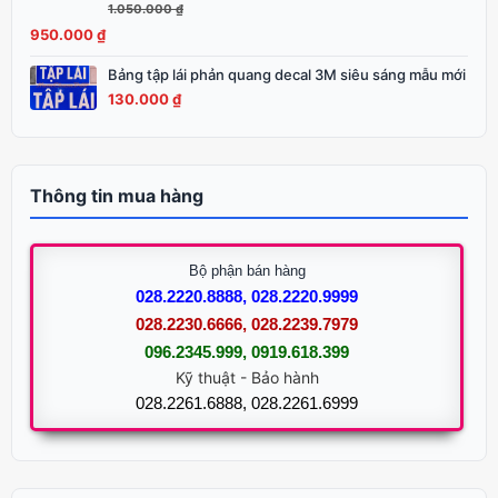
1.050.000
₫
là:
tại
950.000
₫
1.050.000 ₫.
là:
950.000 ₫.
Bảng tập lái phản quang decal 3M siêu sáng mẫu mới
130.000
₫
Thông tin mua hàng
Bộ phận bán hàng
028.2220.8888, 028.2220.9999
028.2230.6666, 028.2239.7979
096.2345.999, 0919.618.399
Kỹ thuật - Bảo hành
028.2261.6888, 028.2261.6999