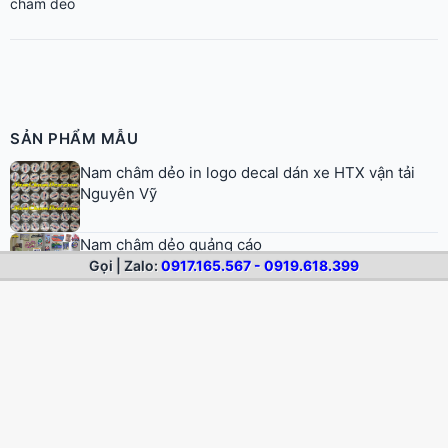
Nam châm dẻo in logo decal dán xe HTX vận tải
Nguyên Vỹ
Nam châm dẻo quảng cáo
Nam châm dẻo A4
Logo nam châm decal xe hơi The Alcove
Logo nam châm dẻo dán xe Barri Ann Travel
Gọi | Zalo:
0917.165.567 - 0919.618.399
© 2026 Nam Châm Dẻo. All rights reserved.
Trang chủ
Nam châm dẻo
Dịch vụ