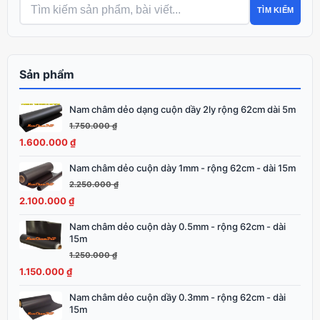
TÌM KIẾM
Sản phẩm
Nam châm dẻo dạng cuộn dầy 2ly rộng 62cm dài 5m
Giá
Giá
gốc
hiện
1.750.000
₫
là:
tại
1.600.000
₫
1.750.000 ₫.
là:
Nam châm dẻo cuộn dày 1mm - rộng 62cm - dài 15m
Giá
Giá
1.600.000 ₫.
gốc
hiện
2.250.000
₫
là:
tại
2.100.000
₫
2.250.000 ₫.
là:
Nam châm dẻo cuộn dày 0.5mm - rộng 62cm - dài
Giá
Giá
2.100.000 ₫.
15m
gốc
hiện
1.250.000
₫
là:
tại
1.150.000
₫
1.250.000 ₫.
là:
1.150.000 ₫.
Nam châm dẻo cuộn dầy 0.3mm - rộng 62cm - dài
Giá
Giá
15m
gốc
hiện