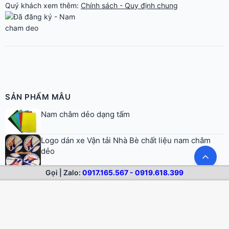
SẢN PHẨM MẪU
Nam châm dẻo dạng tấm
Logo dán xe Vận tải Nhà Bè chất liệu nam châm
dẻo
Nam châm dẻo hình tròn
Logo dán tủ lạnh nam châm dẻo Coco Goods
Gọi | Zalo:
0917.165.567 - 0919.618.399
Logo decal nam châm dẻo Vietnam Tourism Hà
Nội