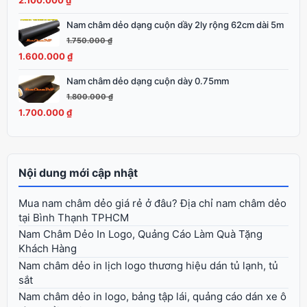
2.100.000
₫
2.250.000 ₫.
là:
Nam châm dẻo dạng cuộn dầy 2ly rộng 62cm dài 5m
Giá
Giá
2.100.000 ₫.
gốc
hiện
1.750.000
₫
là:
tại
1.600.000
₫
1.750.000 ₫.
là:
Nam châm dẻo dạng cuộn dày 0.75mm
Giá
Giá
1.600.000 ₫.
gốc
hiện
1.800.000
₫
là:
tại
1.700.000
₫
1.800.000 ₫.
là:
1.700.000 ₫.
Nội dung mới cập nhật
Mua nam châm dẻo giá rẻ ở đâu? Địa chỉ nam châm dẻo
tại Bình Thạnh TPHCM
Nam Châm Dẻo In Logo, Quảng Cáo Làm Quà Tặng
Khách Hàng
Nam châm dẻo in lịch logo thương hiệu dán tủ lạnh, tủ
sắt
Nam châm dẻo in logo, bảng tập lái, quảng cáo dán xe ô