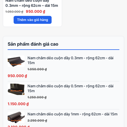
Nam châm dẻo cuộn dầy
0.3mm – rộng 62cm – dài 15m
Giá
Giá
950.000
₫
1.050.000
₫
gốc
hiện
Thêm vào giỏ hàng
là:
tại
1.050.000 ₫.
là:
950.000 ₫.
Sản phẩm đánh giá cao
Nam châm dẻo cuộn dầy 0.3mm - rộng 62cm - dài
Giá
Giá
15m
gốc
hiện
1.050.000
₫
là:
tại
950.000
₫
1.050.000 ₫.
là:
950.000 ₫.
Nam châm dẻo cuộn dày 0.5mm - rộng 62cm - dài
Giá
Giá
15m
gốc
hiện
1.250.000
₫
là:
tại
1.150.000
₫
1.250.000 ₫.
là:
1.150.000 ₫.
Nam châm dẻo cuộn dày 1mm - rộng 62cm - dài 15m
Giá
Giá
gốc
hiện
2.250.000
₫
là:
tại