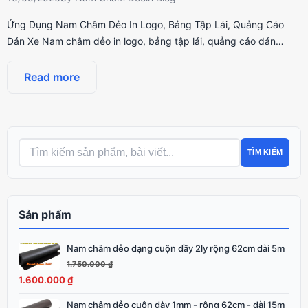
Ứng Dụng Nam Châm Dẻo In Logo, Bảng Tập Lái, Quảng Cáo
Dán Xe Nam châm dẻo in logo, bảng tập lái, quảng cáo dán…
Read more
TÌM KIẾM
Sản phẩm
Nam châm dẻo dạng cuộn dầy 2ly rộng 62cm dài 5m
Giá
Giá
gốc
hiện
1.750.000
₫
là:
tại
1.600.000
₫
1.750.000 ₫.
là:
Nam châm dẻo cuộn dày 1mm - rộng 62cm - dài 15m
Giá
Giá