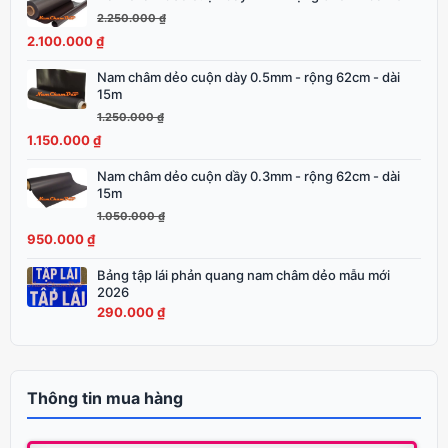
1.600.000 ₫.
gốc
hiện
2.250.000
₫
là:
tại
2.100.000
₫
2.250.000 ₫.
là:
Nam châm dẻo cuộn dày 0.5mm - rộng 62cm - dài
Giá
Giá
2.100.000 ₫.
15m
gốc
hiện
1.250.000
₫
là:
tại
1.150.000
₫
1.250.000 ₫.
là:
1.150.000 ₫.
Nam châm dẻo cuộn dầy 0.3mm - rộng 62cm - dài
Giá
Giá
15m
gốc
hiện
1.050.000
₫
là:
tại
950.000
₫
1.050.000 ₫.
là:
950.000 ₫.
Bảng tập lái phản quang nam châm dẻo mẫu mới
2026
290.000
₫
Thông tin mua hàng