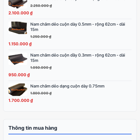
1.600.000 ₫.
gốc
hiện
2.250.000
₫
là:
tại
2.100.000
₫
2.250.000 ₫.
là:
Nam châm dẻo cuộn dày 0.5mm - rộng 62cm - dài
Giá
Giá
2.100.000 ₫.
15m
gốc
hiện
1.250.000
₫
là:
tại
1.150.000
₫
1.250.000 ₫.
là:
1.150.000 ₫.
Nam châm dẻo cuộn dầy 0.3mm - rộng 62cm - dài
Giá
Giá
15m
gốc
hiện
1.050.000
₫
là:
tại
950.000
₫
1.050.000 ₫.
là:
950.000 ₫.
Nam châm dẻo dạng cuộn dày 0.75mm
Giá
Giá
gốc
hiện
1.800.000
₫
là:
tại
1.700.000
₫
1.800.000 ₫.
là:
1.700.000 ₫.
Thông tin mua hàng