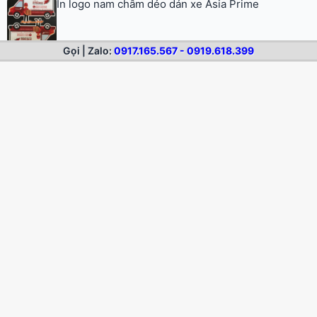
Logo nam châm decal xe hơi The Alcove
Logo dán xe Vận tải Nhà Bè chất liệu nam châm
Gọi | Zalo:
0917.165.567 - 0919.618.399
dẻo
© 2026 Nam Châm Dẻo. All rights reserved.
Trang chủ
Nam châm dẻo
Dịch vụ
Sản phẩm mẫu
Blog