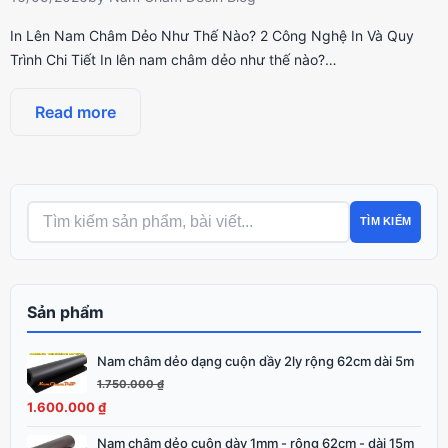
In Lên Nam Châm Dẻo Như Thế Nào? 2 Công Nghệ In Và Quy
Trình Chi Tiết In lên nam châm dẻo như thế nào?…
Read more
TÌM KIẾM
Sản phẩm
Nam châm dẻo dạng cuộn dầy 2ly rộng 62cm dài 5m
Giá
Giá
gốc
hiện
1.750.000
₫
là:
tại
1.600.000
₫
1.750.000 ₫.
là:
Nam châm dẻo cuộn dày 1mm - rộng 62cm - dài 15m
Giá
Giá