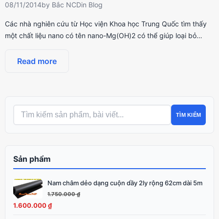
08/11/2014
by
Bắc NCD
in
Blog
Các nhà nghiên cứu từ Học viện Khoa học Trung Quốc tìm thấy
một chất liệu nano có tên nano-Mg(OH)2 có thể giúp loại bỏ…
Read more
TÌM KIẾM
Sản phẩm
Nam châm dẻo dạng cuộn dầy 2ly rộng 62cm dài 5m
Giá
Giá
gốc
hiện
1.750.000
₫
là:
tại
1.600.000
₫
1.750.000 ₫.
là: