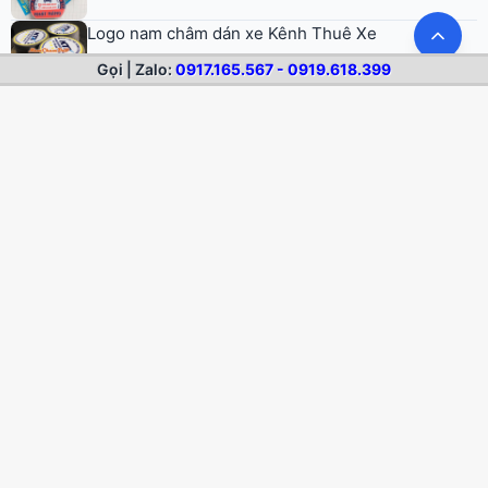
Logo nam châm dán xe Kênh Thuê Xe
Gọi | Zalo:
0917.165.567 - 0919.618.399
Decal nam châm dẻo dán xe Rusta Vietnam
Logo nam châm decal xe hơi The Alcove
Logo nam châm dẻo in decal dán tủ lạnh
Maintenance 24H
© 2026 Nam Châm Dẻo. All rights reserved.
Trang chủ
Nam châm dẻo
Dịch vụ
Sản phẩm mẫu
Blog