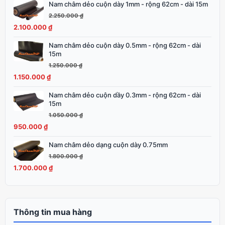
Nam châm dẻo cuộn dày 1mm - rộng 62cm - dài 15m
Giá
Giá
1.600.000 ₫.
gốc
hiện
2.250.000
₫
là:
tại
2.100.000
₫
2.250.000 ₫.
là:
Nam châm dẻo cuộn dày 0.5mm - rộng 62cm - dài
Giá
Giá
2.100.000 ₫.
15m
gốc
hiện
1.250.000
₫
là:
tại
1.150.000
₫
1.250.000 ₫.
là:
1.150.000 ₫.
Nam châm dẻo cuộn dầy 0.3mm - rộng 62cm - dài
Giá
Giá
15m
gốc
hiện
1.050.000
₫
là:
tại
950.000
₫
1.050.000 ₫.
là:
950.000 ₫.
Nam châm dẻo dạng cuộn dày 0.75mm
Giá
Giá
gốc
hiện
1.800.000
₫
là:
tại
1.700.000
₫
1.800.000 ₫.
là:
1.700.000 ₫.
Thông tin mua hàng