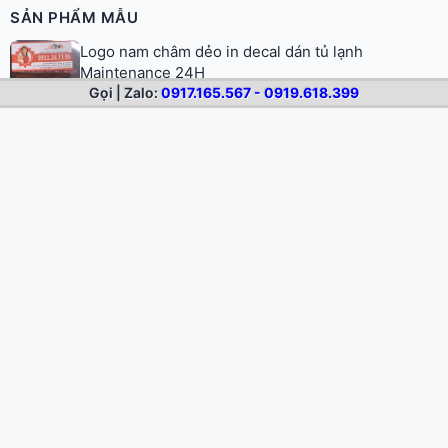
SẢN PHẨM MẪU
Logo nam châm dẻo in decal dán tủ lạnh
Maintenance 24H
Gọi | Zalo:
0917.165.567 - 0919.618.399
Logo dán xe Vận tải Nhà Bè chất liệu nam châm
dẻo
Nam châm dẻo màu trắng
Logo decal nam châm dẻo dán tủ lạnh Vinamilk
Nam châm dẻo giá bao nhiêu? Báo giá nam châm
dẻo