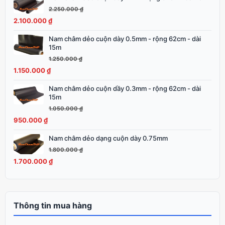
1.600.000 ₫.
gốc
hiện
2.250.000
₫
là:
tại
2.100.000
₫
2.250.000 ₫.
là:
Nam châm dẻo cuộn dày 0.5mm - rộng 62cm - dài
Giá
Giá
2.100.000 ₫.
15m
gốc
hiện
1.250.000
₫
là:
tại
1.150.000
₫
1.250.000 ₫.
là:
1.150.000 ₫.
Nam châm dẻo cuộn dầy 0.3mm - rộng 62cm - dài
Giá
Giá
15m
gốc
hiện
1.050.000
₫
là:
tại
950.000
₫
1.050.000 ₫.
là:
950.000 ₫.
Nam châm dẻo dạng cuộn dày 0.75mm
Giá
Giá
gốc
hiện
1.800.000
₫
là:
tại
1.700.000
₫
1.800.000 ₫.
là:
1.700.000 ₫.
Thông tin mua hàng