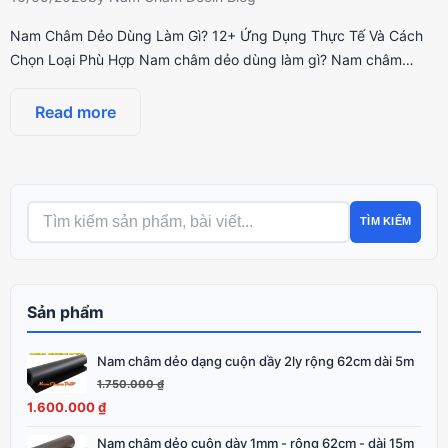
Nam Châm Dẻo Dùng Làm Gì? 12+ Ứng Dụng Thực Tế Và Cách
Chọn Loại Phù Hợp Nam châm dẻo dùng làm gì? Nam châm…
Read more
TÌM KIẾM
Sản phẩm
Nam châm dẻo dạng cuộn dầy 2ly rộng 62cm dài 5m
Giá
Giá
gốc
hiện
1.750.000
₫
là:
tại
1.600.000
₫
1.750.000 ₫.
là:
Nam châm dẻo cuộn dày 1mm - rộng 62cm - dài 15m
Giá
Giá