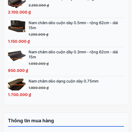
1.600.000 ₫.
gốc
hiện
2.250.000
₫
là:
tại
2.100.000
₫
2.250.000 ₫.
là:
Nam châm dẻo cuộn dày 0.5mm - rộng 62cm - dài
Giá
Giá
2.100.000 ₫.
15m
gốc
hiện
1.250.000
₫
là:
tại
1.150.000
₫
1.250.000 ₫.
là:
1.150.000 ₫.
Nam châm dẻo cuộn dầy 0.3mm - rộng 62cm - dài
Giá
Giá
15m
gốc
hiện
1.050.000
₫
là:
tại
950.000
₫
1.050.000 ₫.
là:
950.000 ₫.
Nam châm dẻo dạng cuộn dày 0.75mm
Giá
Giá
gốc
hiện
1.800.000
₫
là:
tại
1.700.000
₫
1.800.000 ₫.
là:
1.700.000 ₫.
Thông tin mua hàng