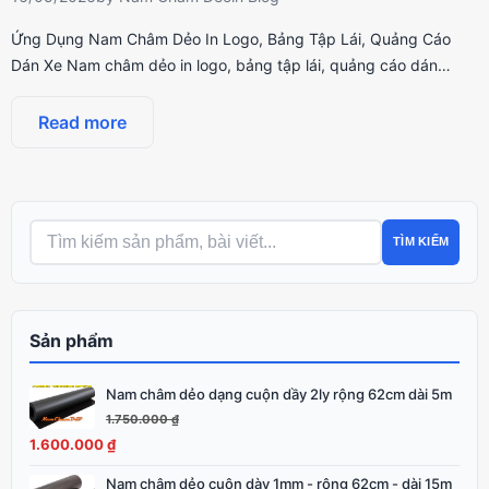
Ứng Dụng Nam Châm Dẻo In Logo, Bảng Tập Lái, Quảng Cáo
Dán Xe Nam châm dẻo in logo, bảng tập lái, quảng cáo dán…
Read more
TÌM KIẾM
Sản phẩm
Nam châm dẻo dạng cuộn dầy 2ly rộng 62cm dài 5m
Giá
Giá
gốc
hiện
1.750.000
₫
là:
tại
1.600.000
₫
1.750.000 ₫.
là:
Nam châm dẻo cuộn dày 1mm - rộng 62cm - dài 15m
Giá
Giá