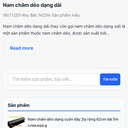
Nam châm dẻo dạng dải
06/11/2014
by
Bắc NCD
in
Sản phẩm mẫu
Nam châm dẻo dạng dải (hay còn gọi nam châm dẻo dạng sợi) là
một sản phẩm thuộc nam châm dẻo, được sản xuất bởi…
Read more
TÌM KIẾM
Sản phẩm
Nam châm dẻo dạng cuộn dầy 2ly rộng 62cm dài 5m
Giá
Giá
gốc
hiện
1.750.000
₫