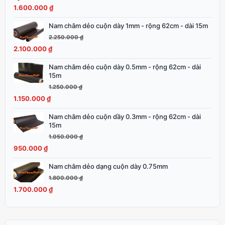
là:
tại
1.600.000
₫
1.750.000 ₫.
là:
Nam châm dẻo cuộn dày 1mm - rộng 62cm - dài 15m
Giá
Giá
1.600.000 ₫.
gốc
hiện
2.250.000
₫
là:
tại
2.100.000
₫
2.250.000 ₫.
là:
Nam châm dẻo cuộn dày 0.5mm - rộng 62cm - dài
Giá
Giá
2.100.000 ₫.
15m
gốc
hiện
1.250.000
₫
là:
tại
1.150.000
₫
1.250.000 ₫.
là:
1.150.000 ₫.
Nam châm dẻo cuộn dầy 0.3mm - rộng 62cm - dài
Giá
Giá
15m
gốc
hiện
1.050.000
₫
là:
tại
950.000
₫
1.050.000 ₫.
là:
950.000 ₫.
Nam châm dẻo dạng cuộn dày 0.75mm
Giá
Giá
gốc
hiện
1.800.000
₫
là:
tại
1.700.000
₫
1.800.000 ₫.
là:
1.700.000 ₫.