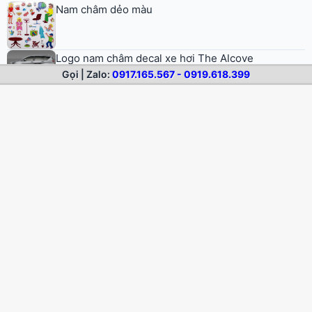
Nam châm dẻo A4
Logo decal nam châm dẻo dán tủ lạnh Vinamilk
Gọi | Zalo:
0917.165.567 - 0919.618.399
© 2026 Nam Châm Dẻo. All rights reserved.
Trang chủ
Nam châm dẻo
Dịch vụ
Sản phẩm mẫu
Blog