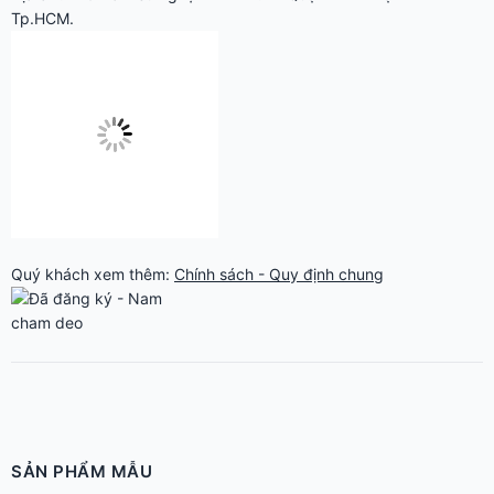
Tp.HCM.
Quý khách xem thêm:
Chính sách - Quy định chung
SẢN PHẨM MẪU
Nam châm dẻo màu
Logo nam châm decal xe hơi The Alcove
Nam châm dẻo in logo decal dán xe HTX vận tải
Nguyên Vỹ