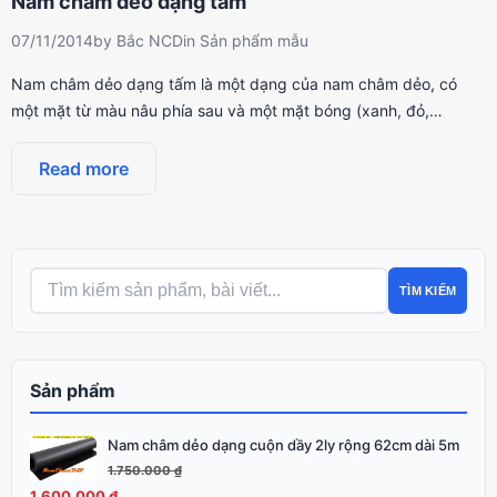
Nam châm dẻo dạng tấm
07/11/2014
by
Bắc NCD
in
Sản phẩm mẫu
Nam châm dẻo dạng tấm là một dạng của nam châm dẻo, có
một mặt từ màu nâu phía sau và một mặt bóng (xanh, đỏ,…
Read more
TÌM KIẾM
Sản phẩm
Nam châm dẻo dạng cuộn dầy 2ly rộng 62cm dài 5m
Giá
Giá
gốc
hiện
1.750.000
₫
là:
tại
1.600.000
₫