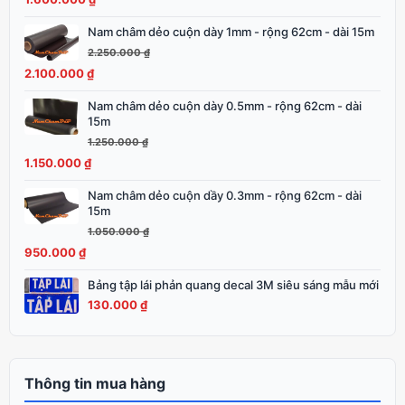
1.750.000 ₫.
là:
Nam châm dẻo cuộn dày 1mm - rộng 62cm - dài 15m
Giá
Giá
1.600.000 ₫.
gốc
hiện
2.250.000
₫
là:
tại
2.100.000
₫
2.250.000 ₫.
là:
Nam châm dẻo cuộn dày 0.5mm - rộng 62cm - dài
Giá
Giá
2.100.000 ₫.
15m
gốc
hiện
1.250.000
₫
là:
tại
1.150.000
₫
1.250.000 ₫.
là:
1.150.000 ₫.
Nam châm dẻo cuộn dầy 0.3mm - rộng 62cm - dài
Giá
Giá
15m
gốc
hiện
1.050.000
₫
là:
tại
950.000
₫
1.050.000 ₫.
là:
950.000 ₫.
Bảng tập lái phản quang decal 3M siêu sáng mẫu mới
130.000
₫
Thông tin mua hàng