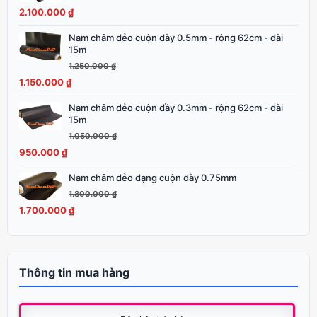
là:
tại
2.100.000
₫
2.250.000 ₫.
là:
Nam châm dẻo cuộn dày 0.5mm - rộng 62cm - dài
Giá
Giá
2.100.000 ₫.
15m
gốc
hiện
1.250.000
₫
là:
tại
1.150.000
₫
1.250.000 ₫.
là:
1.150.000 ₫.
Nam châm dẻo cuộn dầy 0.3mm - rộng 62cm - dài
Giá
Giá
15m
gốc
hiện
1.050.000
₫
là:
tại
950.000
₫
1.050.000 ₫.
là:
950.000 ₫.
Nam châm dẻo dạng cuộn dày 0.75mm
Giá
Giá
gốc
hiện
1.800.000
₫
là:
tại
1.700.000
₫
1.800.000 ₫.
là:
1.700.000 ₫.
Thông tin mua hàng