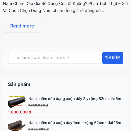
Nam Châm Dẻo Giá Rẻ Dùng Có Tốt Không? Phân Tích Thật – Giả
Và Cách Chọn Đúng Nam châm dẻo giá rẻ dùng có…
Read more
TÌM KIẾM
Sản phẩm
Nam châm dẻo dạng cuộn dầy 2ly rộng 62cm dài 5m
Giá
Giá
gốc
hiện
1.750.000
₫
là:
tại
1.600.000
₫
1.750.000 ₫.
là:
Nam châm dẻo cuộn dày 1mm - rộng 62cm - dài 15m
Giá
Giá
1.600.000 ₫.
gốc
hiện
2.250.000
₫