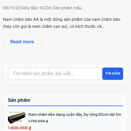
06/11/2014
by
Bắc NCD
in
Sản phẩm mẫu
Nam châm dẻo A4 là một dòng sản phẩm của nam châm dẻo
(hay còn gọi là nam châm cao su), có kích thước và…
Read more
TÌM KIẾM
Sản phẩm
Nam châm dẻo dạng cuộn dầy 2ly rộng 62cm dài 5m
Giá
Giá
gốc
hiện
1.750.000
₫
là:
tại
1.600.000
₫