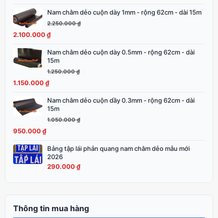
1.750.000 ₫.
là:
Nam châm dẻo cuộn dày 1mm - rộng 62cm - dài 15m
Giá
Giá
1.600.000 ₫.
gốc
hiện
2.250.000
₫
là:
tại
2.100.000
₫
2.250.000 ₫.
là:
Nam châm dẻo cuộn dày 0.5mm - rộng 62cm - dài
Giá
Giá
2.100.000 ₫.
15m
gốc
hiện
1.250.000
₫
là:
tại
1.150.000
₫
1.250.000 ₫.
là:
1.150.000 ₫.
Nam châm dẻo cuộn dầy 0.3mm - rộng 62cm - dài
Giá
Giá
15m
gốc
hiện
1.050.000
₫
là:
tại
950.000
₫
1.050.000 ₫.
là:
950.000 ₫.
Bảng tập lái phản quang nam châm dẻo mẫu mới
2026
290.000
₫
Thông tin mua hàng