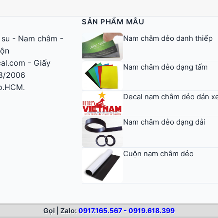
SẢN PHẨM MẪU
Nam châm dẻo danh thiếp
 su
-
Nam châm
-
uộn
al.com - Giấy
Nam châm dẻo dạng tấm
8/2006
Tp.HCM.
Decal nam châm dẻo dán xe
Nam châm dẻo dạng dải
Cuộn nam châm dẻo
Gọi | Zalo:
0917.165.567 - 0919.618.399