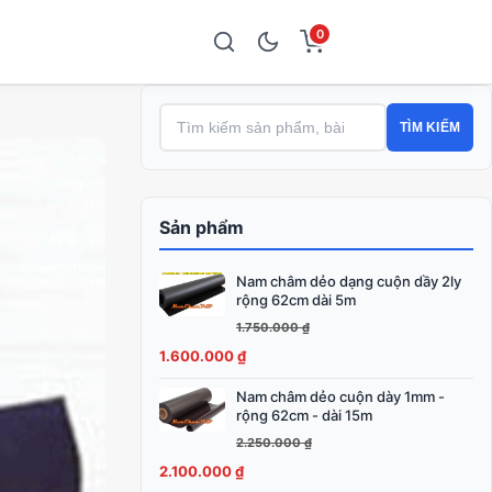
0
TÌM KIẾM
Sản phẩm
Nam châm dẻo dạng cuộn dầy 2ly
Giá
Giá
rộng 62cm dài 5m
gốc
hiện
1.750.000
₫
là:
tại
1.600.000
₫
1.750.000 ₫.
là:
1.600.000 ₫.
Nam châm dẻo cuộn dày 1mm -
Giá
Giá
rộng 62cm - dài 15m
gốc
hiện
2.250.000
₫
là:
tại
2.100.000
₫
2.250.000 ₫.
là: