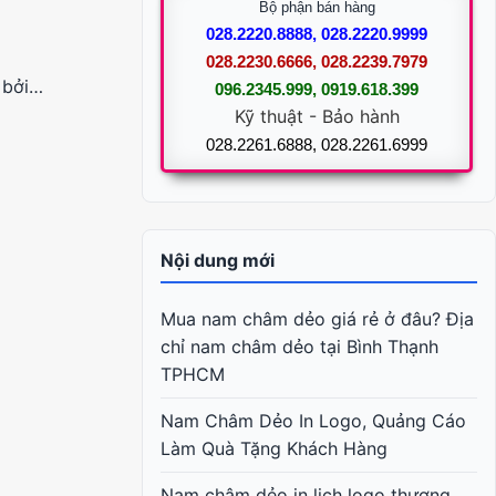
Bộ phận bán hàng
028.2220.8888, 028.2220.9999
028.2230.6666, 028.2239.7979
 bởi…
096.2345.999, 0919.618.399
Kỹ thuật - Bảo hành
028.2261.6888, 028.2261.6999
Nội dung mới
Mua nam châm dẻo giá rẻ ở đâu? Địa
chỉ nam châm dẻo tại Bình Thạnh
TPHCM
Nam Châm Dẻo In Logo, Quảng Cáo
Làm Quà Tặng Khách Hàng
Nam châm dẻo in lịch logo thương