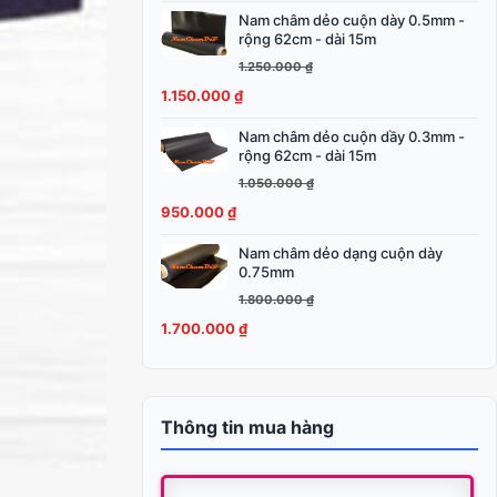
2.100.000 ₫.
Nam châm dẻo cuộn dày 0.5mm -
Giá
Giá
rộng 62cm - dài 15m
gốc
hiện
1.250.000
₫
là:
tại
1.150.000
₫
1.250.000 ₫.
là:
1.150.000 ₫.
Nam châm dẻo cuộn dầy 0.3mm -
Giá
Giá
rộng 62cm - dài 15m
gốc
hiện
1.050.000
₫
là:
tại
950.000
₫
1.050.000 ₫.
là:
950.000 ₫.
Nam châm dẻo dạng cuộn dày
Giá
Giá
0.75mm
gốc
hiện
1.800.000
₫
là:
tại
1.700.000
₫
1.800.000 ₫.
là:
1.700.000 ₫.
Thông tin mua hàng